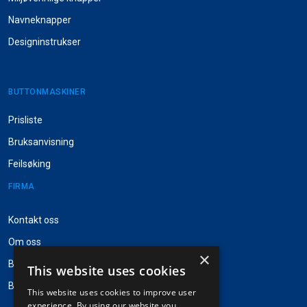
Navneknapper
Designinstrukser
BUTTONMASKINER
Prisliste
Bruksanvisning
Feilsøking
FIRMA
Kontakt oss
Om oss
×
Besøk Pinpops®
This website uses cookies
Badgestock navneskilter
This website uses cookies to improve user
experience. By using our website you