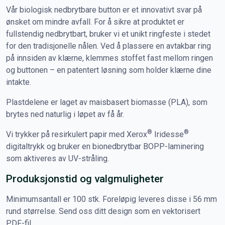
Vår biologisk nedbrytbare button er et innovativt svar på
ønsket om mindre avfall. For å sikre at produktet er
fullstendig nedbrytbart, bruker vi et unikt ringfeste i stedet
for den tradisjonelle nålen. Ved å plassere en avtakbar ring
på innsiden av klærne, klemmes stoffet fast mellom ringen
og buttonen – en patentert løsning som holder klærne dine
intakte.
Plastdelene er laget av maisbasert biomasse (PLA), som
brytes ned naturlig i løpet av få år.
®
®
Vi trykker på resirkulert papir med Xerox
Iridesse
digitaltrykk og bruker en bionedbrytbar BOPP-laminering
som aktiveres av UV-stråling.
Produksjonstid og valgmuligheter
Minimumsantall er 100 stk. Foreløpig leveres disse i 56 mm
rund størrelse. Send oss ditt design som en vektorisert
PDF-fil.