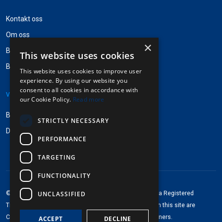
Kontakt oss
Om oss
×
Besøk Pinpops®
This website uses cookies
Badgestock navneskilter
This website uses cookies to improve user
experience. By using our website you
consent to all cookies in accordance with
VEILEDNINGER
our Cookie Policy.
Read more
Bruksanvisning
STRICTLY NECESSARY
Designinstrukser
PERFORMANCE
TARGETING
FUNCTIONALITY
®
®
UNCLASSIFIED
©2013-2026 Pinpops
. All rights reserved. Pinpops
is a Registered
Trademark of Pinpops Ltd. Any brand logos depicted on this site are
Copyright © of and Trademarks for their respective owners.
ACCEPT
DECLINE