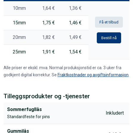
10mm
1,64 €
1,36 €
15mm
1,75 €
1,46 €
Få et tilbud
20mm
1,82 €
1,49 €
Bestill nå
25mm
1,91 €
1,54 €
Alle priser er ekskl. mva. Normal produksjonstid er ca. 3 uker fra
godkjent digital korrektur. Se
Fraktkostnader og avgiftsinformasjon
.
Tilleggsprodukter og -tjenester
Sommerfugllås
Inkludert
Standardfeste for pins
Gummilås