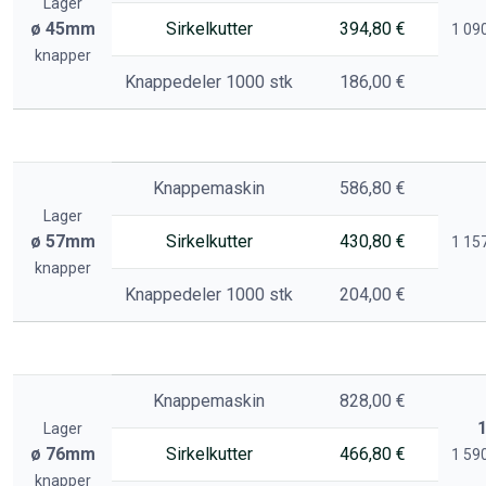
Lager
ø 45mm
Sirkelkutter
394,80 €
1 090
knapper
Knappedeler 1000 stk
186,00 €
Knappemaskin
586,80 €
Lager
ø 57mm
Sirkelkutter
430,80 €
1 157
knapper
Knappedeler 1000 stk
204,00 €
Knappemaskin
828,00 €
1
Lager
ø 76mm
Sirkelkutter
466,80 €
1 590
knapper