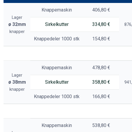
Knappemaskin
406,80 €
Lager
ø 32mm
Sirkelkutter
334,80 €
876,
knapper
Knappedeler 1000 stk
154,80 €
Knappemaskin
478,80 €
Lager
ø 38mm
Sirkelkutter
358,80 €
941,
knapper
Knappedeler 1000 stk
166,80 €
Knappemaskin
538,80 €