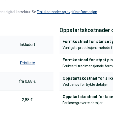
ent digital korrektur. Se
Fraktkostnader og avgiftsinformasjon
.
Oppstartskostnader 
Formkostnad for stanset 
Inkludert
Vanligste produksjonsmetode f
Formkostnad for støpt pin
Prisliste
Brukes til tredimensjonale form
Oppstartskostnad for silk
fra 0,68 €
Ved behov for trykte detaljer
Oppstartskostnad for las
2,88 €
For lasergraverte detaljer