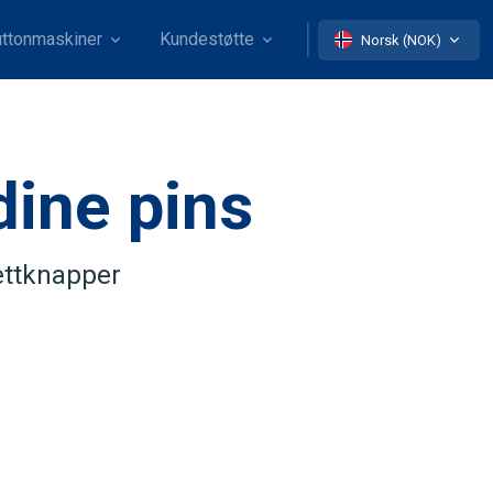
ttonmaskiner
Kundestøtte
Norsk (NOK)
dine pins
ettknapper