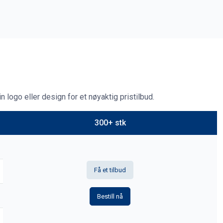
 logo eller design for et nøyaktig pristilbud.
300+ stk
Få et tilbud
Bestill nå