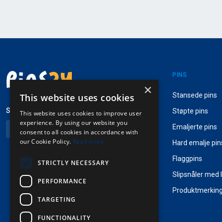
PINS
×
Stansede pins
This website uses cookies
Språk og valuta
Støpte pins
This website uses cookies to improve user
experience. By using our website you
Emaljerte pins
Norsk (NOK)
consent to all cookies in accordance with
our Cookie Policy.
Read more
Hard emalje pin
Flaggpins
STRICTLY NECESSARY
Slipsnåler med 
PERFORMANCE
Produktmerkin
TARGETING
FUNCTIONALITY