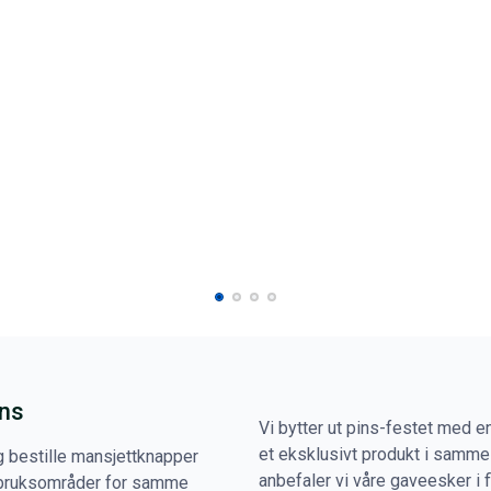
ins
Vi bytter ut pins-festet med 
et eksklusivt produkt i samme 
g bestille mansjettknapper
anbefaler vi våre gaveesker i fl
re bruksområder for samme