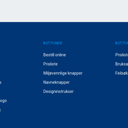
BUTTONER
BUTTO
Bestill online
Prislis
Prisliste
Bruksa
Miljøvennlige knapper
Feilsøk
s
Navneknapper
Designinstrukser
logo
g