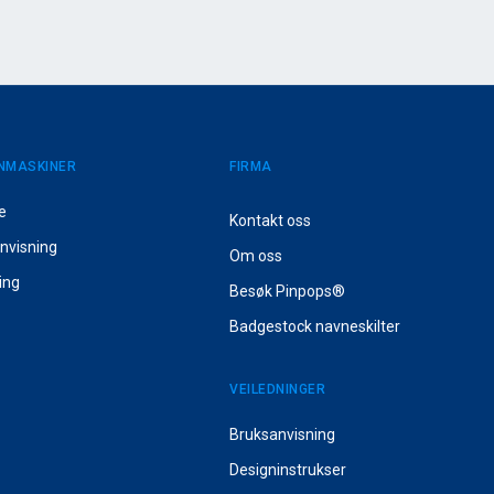
NMASKINER
FIRMA
te
Kontakt oss
nvisning
Om oss
ing
Besøk Pinpops®
Badgestock navneskilter
VEILEDNINGER
Bruksanvisning
Designinstrukser